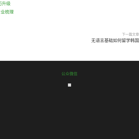
历升级
专业梳理
下一篇文章
无语言基础如何留学韩国
公众微信