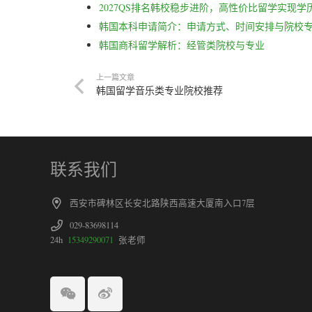
2027QS排名韩校稳步进阶，高性价比留学实现学
韩国本科申请简介：申请方式、时间安排与院校
韩国商科留学解析：经管类院校与专业
上一篇文章
韩国留学音乐类专业院校推荐
联系我们
西安市碑林区长安北路陕西高速大厦南入口7层
029-83698114
24h
15349290071
张老师