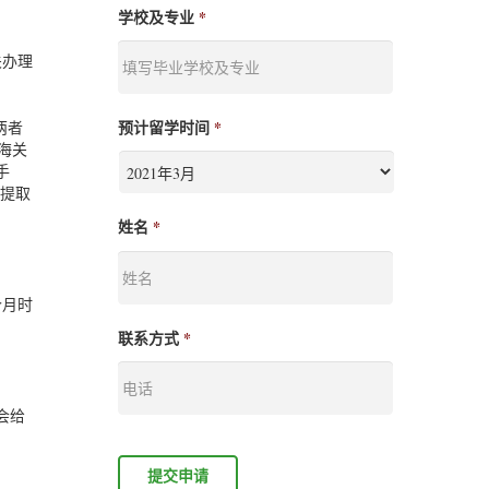
学校及专业
*
关办理
预计留学时间
*
两者
海关
手
至提取
姓名
*
个月时
联系方式
*
会给