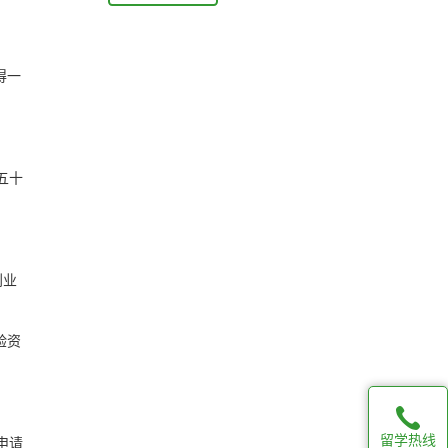
得一
五十
创业
验资
留学热线
申请