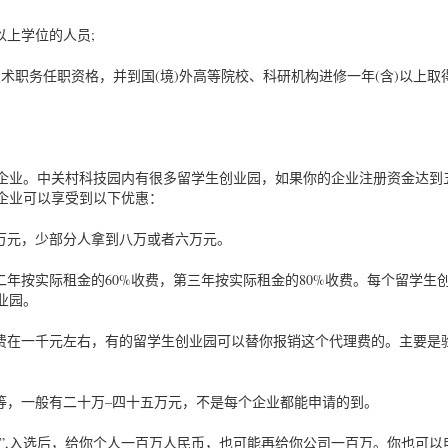
)以上学位的人员;
技术职务任职资格，并到国(境)外高等院校、科研机构进修一年(含)以上取
企业。中关村科技园内有很多留学生创业园，如果你的企业注册资金达到
企业可以享受到以下优惠：
万元，少部分人拿到八万或者六万元。
二年按实际租金的60%收费，第三年按实际租金的80%收费。每个留学生
业园。
理费在一千元左右，有的留学生创业园可以替你报销这个代理费的。主要是
等，一般有二十万–四十五万元，不是每个企业都能申请的到。
才”,入选后，给你个人一百万人民币，也可能再给你公司一百万。你也可以