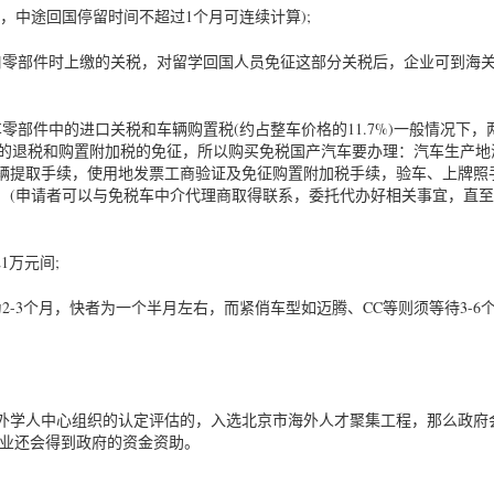
标，中途回国停留时间不超过1个月可连续计算);
口零部件时上缴的关税，对留学回国人员免征这部分关税后，企业可到海
部件中的进口关税和车辆购置税(约占整车价格的11.7%)一般情况下，
件的退税和购置附加税的免征，所以购买免税国产汽车要办理：汽车生产地
辆提取手续，使用地发票工商验证及免征购置附加税手续，验车、上牌照
。(申请者可以与免税车中介代理商取得联系，委托代办好相关事宜，直
1万元间;
-3个月，快者为一个半月左右，而紧俏车型如迈腾、CC等则须等待3-6
外学人中心组织的认定评估的，入选北京市海外人才聚集工程，那么政府
企业还会得到政府的资金资助。