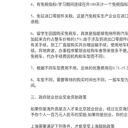
4、有免税指标(学习期间连续在外180天计一个免税指
5、免征进口零部件关税。这是汽免税车生产企业在进
退税;
6、留学生回国购买免税车，具体是指能够免除所购汽车零
加起来合约占整车价格的15%;由于涉及到进出口零部
有关手续，到工厂直接购买并办理运输手续，使用地车
续。异地奔波，办事程序繁琐会给购车者带来很多不便
免税车，代办手续费因机构和车型而不同);
7、根据不同车型费用不用，总体的优惠费用在0.71-15.2
8、车型不同，需要等待的购买时间也不同，一般车型为2
间。
三、政府就业创业奖金资助政策
如果你是海外高层次人才来北京就业创业，经过北京海
予你个人一百万元人民币的奖励;如果你是创业，你的
上海需要满足下列条件，才能享受上海鼓励政策