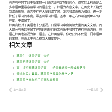
也许有些同学对于新掌握一门语言没有足够的信心，但实际上韩语是众
多小语种里最容易学习的语言之一。韩语为表音文字，在历史上长期受
到汉语影响，语言中存在大量的汉字词，发音和汉语极为相似，进一步
降低了学习的难度，零基础学习韩语，基本一年左右即可达到IK4-5级
程度，申请留学。
韩国高校对于英语也十分重视，日常学习中会阅读大量的英文文献，而
大部分有着欧美留学经历的教授们通常也乐于和同学进行英语沟通，英
语在韩国也被视为第二语言，在韩国留学，你收获的不仅是一门小语种
的掌握，英语水平也会得到大幅度提升。
相关文章
韩国仁川外国语高中介绍
韩国明德外国语高中介绍
高二插班赴韩外国语高中｜给青春期多一种成长路径
潮流与实力兼具，韩国留学差异化升学之路
韩国留学常年热门的商科类专业
上一篇文章
下一篇文章