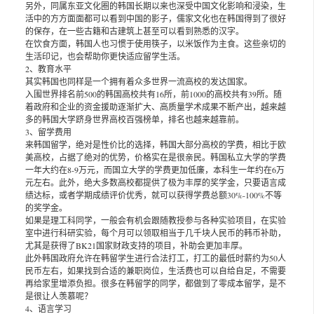
另外，同属东亚文化圈的韩国长期以来也深受中国文化影响和浸染，生
活中的方方面面都可以看到中国的影子，儒家文化也在韩国得到了很好
的保存，在一些古籍和古建筑上甚至可以看到熟悉的汉字。
在饮食方面，韩国人也习惯于使用筷子，以米饭作为主食。这些亲切的
生活印记，也会帮助你更快适应留学生活。
2、教育水平
其实韩国也同样是一个拥有着众多世界一流高校的发达国家。
入围世界排名前500的韩国高校共有16所，前1000的高校共有39所。随
着政府和企业的资金援助逐渐扩大、高质量学术成果不断产出，越来越
多的韩国大学跻身世界高校百强榜单，排名也越来越靠前。
3、留学费用
来韩国留学，绝对是性价比的选择，韩国大部分高校的学费，相比于欧
美高校，占据了绝对的优势，价格实在是很亲民。韩国私立大学的学费
一年大约在8-9万元，而国立大学的学费更加低廉，本科生一年约在6万
元左右。此外，绝大多数高校都提供了极为丰厚的奖学金，只要语言成
绩达标，或者学期成绩评价优秀，就可以获得学费总额30%-100%不等
的奖学金。
如果是理工科同学，一般会有机会跟随教授参与各种实验项目，在实验
室中进行科研实验，每个月可以领取相当于几千块人民币的韩币补助，
尤其是获得了BK21国家财政支持的项目，补助会更加丰厚。
此外韩国政府允许在韩留学生进行合法打工，打工的最低时薪约为50人
民币左右，如果找到合适的兼职岗位，生活费也可以自给自足，不需要
再给家里增添负担。很多在韩留学的同学，都做到了零成本留学，是不
是很让人羡慕呢？
4、语言学习