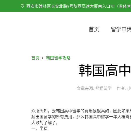
西安市碑林区长安北路8号陕西高速大厦南入口7F（省体
首页
留学申
首页
韩国留学攻略
韩国高
文章来源:
熊猫留学
作者:
众所周知，去韩国高中留学的费用是很高的，因此如果
起出国留学的所有费用，那么韩国高中留学一年大概需
大致的了解了。
一、学费