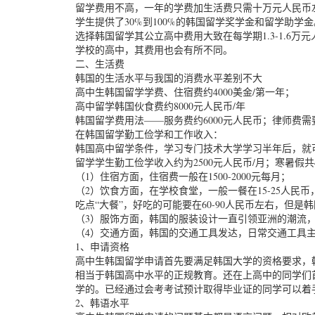
留学费用不高，一年的学费加生活费只需十万元人民币
学生提供了30%到100%的韩国留学奖学金和留学助学金
选择韩国留学其公立高中费用大致在每学期1.3-1.6万
学校的高中，其费用也会有所不同。
二、生活费
韩国的生活水平与我国的消费水平差别不大
高中生韩国留学学费、住宿费约4000美金/第一年；
高中留学韩国伙食费约8000元人民币/年
韩国留学费用法——服务费约6000元人民币；律师费需要
在韩国留学勤工俭学和工作收入：
韩国高中留学条件，学习专门技术大学学习半年后，就
留学学生勤工俭学收入约为2500元人民币/月；寒暑假共
（1）住宿方面，住宿费一般在1500-2000元每月；
（2）饮食方面，在学校食堂，一般一餐在15-25人民
吃点“大餐”，好吃的可能要在60-90人民币左右，但是
（3）服饰方面，韩国的服装设计一直引领亚洲的潮流
（4）交通方面，韩国的交通工具发达，日常交通工具
1、申请资格
高中生韩国留学申请首先要满足韩国大学的资格要求，
相当于韩国高中水平的正规教育。还在上高中的同学们
学的。已经通过会考考试预计取得毕业证的同学可以着
2、韩语水平