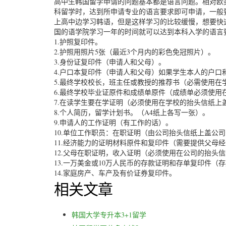
高中生韩国留学申请的问题基本都是语言问题。相对欧
科留学时，达到所申请专业的语言要求即可申请，一般要求
上高中边学习韩语，但是这样学习的比较缓慢，想要快
国的语学院学习一年的时间就可以达到本科入学的语言
1.护照复印件。
2.护照用照片5张（最近3个月内的彩色免冠照片）。
3.身份证复印件（申请人和父母）。
4.户口本复印件（申请人和父母）如果学生本人的户口
5.最终学校校长，班主任或教授的推荐书（必需使用在
6.最终学校毕业证原件和成绩单原件（成绩单必须使用
7.在读学生要在学证明（必须使用在学校的抬头信纸上
8.个人简历，留学计划书。（A4纸上各写一张）。
9.申请人的工作证明（有工作的话）。
10.单位工作职员：在职证明（由公司抬头信纸上盖公
11.经济能力的证明材料原件和复印件（需要提供父母
12.父母在职证明，收入证明（必须使用在公司的抬头
13.一万美金或10万人民币的存款证明和存单复印件（
14.家庭房产、车产及有价证券复印件。
相关文章
韩国大学专升本3+1留学