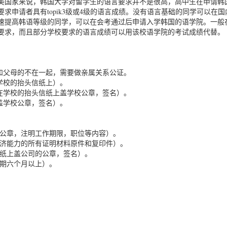
美国家来说，韩国大学对留学生的语言要求并不是很高，高中生在申请韩
申请者具有topik3级或4级的语言成绩。没有语言基础的同学可以在国
速提高韩语等级的同学，可以在会考通过后申请入学韩国的语学院。一般
要求，而且部分学校要求的语言成绩可以用该校语学院的考试成绩代替。
和父母的不在一起，需要做亲属关系公证。
学校的抬头信纸上）。
在学校的抬头信纸上盖学校公章，签名）。
盖学校公章，签名）。
司公章，注明工作期限，职位等内容）。
经济能力的所有证明材料原件和复印件）。
信纸上盖公司的公章，签名）。
存期六个月以上）。