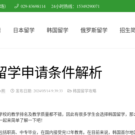
育场）
029-83698114
24小时热线：15349290071
请
日本留学
韩国留学
俄罗斯留学
招生
留学申请条件解析
小熊
发布日期:
2024/05/14 9:39:33
韩国留学攻略
学校的教学排名及教学质量都不错，因此有很多学生会选择韩国留学，那
一起来简单了解一下吧！
包括职高、中专毕业，在国内接受完12年教育。在目前来说，韩国首尔地