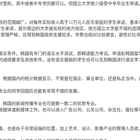
对宽松，高中或者中专学历都可以。但国立大学很少接受中专毕业生申请
校的范围越广。对每年实际收入高于12万元人民币家庭的学生来说，基本
学生来讲，首尔周边的大学或名校的地方校区、地方国立大学是不错的选
其管理严格，且得到韩国政府支援较多，学费也相对比较便宜，是性价比
语言条件。韩国有专门的语言水平测试，即韩语能力考试。申请赴韩国留
的成绩要求及其他条件。没有语言基础的学生也可以先到韩国进行语言学
，根据国内的统计数据显示，不管是在国企、事业单位，还是私企当中，
专业的同学回国后也能有非常不错的发展。
，韩国的新闻传播专业也可是数一数二的优势专业。
统媒体或新媒体工作，也可以进入广告公司、公关公司、杂志社、报社等
看，也是处于非常前端的位置。加上艺术、设计、影像产业的管理人员收