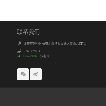
联系我们
西安市碑林区长安北路陕西高速大厦南入口7层
029-83698114
24h
15349290071
张老师