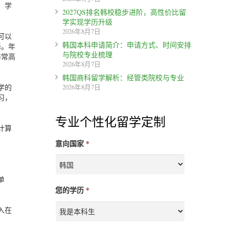
。学
2027QS排名韩校稳步进阶，高性价比留
学实现学历升级
2026年8月7日
可以
韩国本科申请简介：申请方式、时间安排
择。年
与院校专业梳理
非常高
2026年8月7日
韩国商科留学解析：经管类院校与专业
学的
2026年8月7日
习，
专业个性化留学定制
计算
意向国家
*
单
您的学历
*
入在