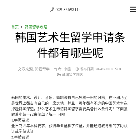
029-83698114
首页
韩国留学攻略
韩国艺术生留学申请条
件都有哪些呢
文章来源:
熊猫留学
作者:
小熊
发布日期:
2024/06/05 10:57:00
韩国留学攻略
韩国的美术、设计、音乐、舞蹈等有自己独树一帜的风格，在亚洲乃至
是世界上都占有自己的一席之地。并且，每年都有不少的中国艺术生选
择赴韩国深造。那么艺术生申请韩国留学需要具备什么条件呢？下面就
跟着小编一起来简单了解一下吧！
1.学历要求
全日制四年本科要求，获得毕业证和学位证，并能通过教育部的学历认
证或学位认证。
2.年龄要求