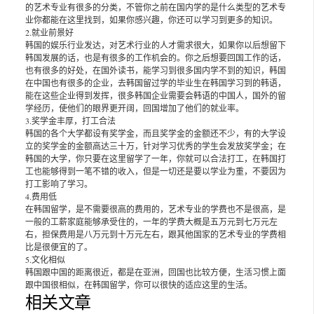
的艺术专业有很多的分类，不管你之前在国内学的是什么类型的艺术专
业你都能在这里找到，如果你感兴趣，你还可以学习到更多的知识。
2.就业前景好
韩国的娱乐行业发达，对艺术行业的人才需求很大，如果你以后想留下
韩国发展的话，也是有很多的工作机会的。你之后想要回国工作的话，
也有很多的好处，在国外读书，能学习到很多国内学不到的知识，韩国
在中国也有很多的企业，去韩国留过学的毕业生在韩国学习到的韩语，
能在这些企业得到发挥，很多韩国企业需要会韩语的中国人，国外的留
学经历，使他们的眼界更开阔，回国增加了他们的就业率。
3.奖学金丰厚，打工合法
韩国的各个大学都设有奖学金，而且奖学金的金额还不少，有的大学设
立的奖学金的金额高达三十万，针对学习优秀的学生会发放奖学金；在
韩国的大学，你只要在这里留学了一年，你就可以合法打工，在韩国打
工也能够得到一笔不错的收入，但是一切还是要以学业为重，不要因为
打工影响了学习。
4.费用低
在韩国留学，是不需要很高的费用的，艺术专业的学费也不是很高，是
一般的工薪家庭能够承受住的，一年的学费大概是五万元到七万元左
右，担保费用是八万元到十万元左右，跟其他国家的艺术专业的学费相
比是很便宜的了。
5.文化相似
韩国跟中国的距离很近，都是在亚洲，回国也比较方便，生活习惯上面
跟中国很相似，在韩国留学，你可以很快的适应这里的生活。
相关文章