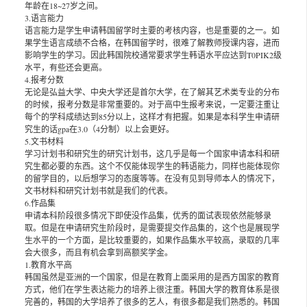
年龄在18~27岁之间。
3.语言能力
语言能力是学生申请韩国留学时主要的考核内容，也是重要的之一。如
果学生语言成绩不合格，在韩国留学时，很难了解教师授课内容，进而
影响学生的学习。因此韩国院校通常要求学生韩语水平应达到T0PIK2级
水平，有些还会更高。
4.报考分数
无论是弘益大学、中央大学还是首尔大学，在了解其艺术类专业的分布
的时候，报考分数是非常重要的。对于高中生报考来说，一定要注重让
每个的学科成绩达到85分以上，这样才有把握。如果是本科学生申请研
究生的话gpa在3.0（4分制）以上会更好。
5.文书材料
学习计划书和研究生的研究计划书，这几乎是每一个国家申请本科和研
究生都必要的东西。这个不仅能体现学生的韩语能力，同样也能体现你
的留学目的，以后想学习的态度等等。在没有见到导师本人的情况下，
文书材料和研究计划书就是我们的代表。
6.作品集
申请本科阶段很多情况下即使没作品集，优秀的面试表现依然能够录
取。但是在申请研究生阶段时，是需要提交作品集的，这个也是展现学
生水平的一个方面，是比较重要的，如果作品集水平较高，录取的几率
会大很多，而且有机会拿到高额奖学金。
1.教育水平高
韩国虽然是亚洲的一个国家，但是在教育上面采用的是西方国家的教育
方式，他们在学生表达能力的培养上很注重。韩国大学的教育体系是很
完善的，韩国的大学培养了很多的艺人，有很多都是我们熟悉的。韩国