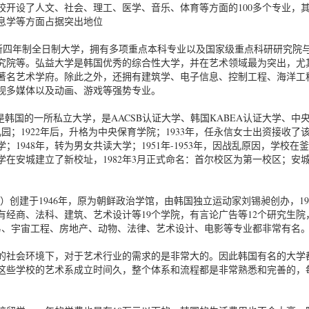
该校开设了人文、社会、理工、医学、音乐、体育等方面的100多个专业，
息学等方面占据突出地位
一所四年制全日制大学，拥有多项重点本科专业以及国家级重点科研研究院
究院等。弘益大学是韩国优秀的综合性大学，并在艺术领域最为突出，尤
著名艺术学府。除此之外，还拥有建筑学、电子信息、控制工程、海洋工
视多媒体以及动画、游戏等强势专业。
ity），是韩国的一所私立大学，是AACSB认证大学、韩国KABEA认证大学、中
园；1922年后，升格为中央保育学院；1933年，任永信女士出资接收了
；1948年，转为男女共读大学；1951年-1953年，因战乱原因，学校在
大学在安城建立了新校址，1982年3月正式命名：首尔校区为第一校区；安
sity）创建于1946年，原为朝鲜政治学馆，由韩国独立运动家刘锡昶创办，19
经商、法科、建筑、艺术设计等19个学院，有言论广告等12个研究生院，
易、宇宙工程、房地产、动物、法律、艺术设计、电影等专业都非常有名
的社会环境下，对于艺术行业的需求的是非常大的。因此韩国有名的大学
这些学校的艺术系成立时间久，整个体系和流程都是非常熟悉和完善的，