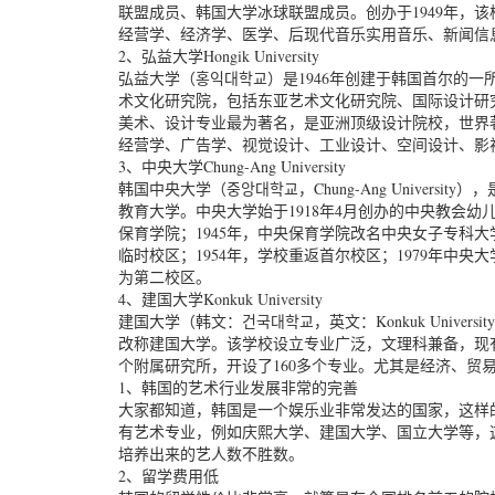
联盟成员、韩国大学冰球联盟成员。创办于1949年，
经营学、经济学、医学、后现代音乐实用音乐、新闻信
2、弘益大学Hongik University
弘益大学（홍익대학교）是1946年创建于韩国首尔的
术文化研究院，包括东亚艺术文化研究院、国际设计研
美术、设计专业最为著名，是亚洲顶级设计院校，世界
经营学、广告学、视觉设计、工业设计、空间设计、影
3、中央大学Chung-Ang University
韩国中央大学（중앙대학교，Chung-Ang Univers
教育大学。中央大学始于1918年4月创办的中央教会幼儿
保育学院；1945年，中央保育学院改名中央女子专科大学
临时校区；1954年，学校重返首尔校区；1979年中央
为第二校区。
4、建国大学Konkuk University
建国大学（韩文：건국대학교，英文：Konkuk Univer
改称建国大学。该学校设立专业广泛，文理科兼备，现有
个附属研究所，开设了160多个专业。尤其是经济、贸
1、韩国的艺术行业发展非常的完善
大家都知道，韩国是一个娱乐业非常发达的国家，这样
有艺术专业，例如庆熙大学、建国大学、国立大学等，
培养出来的艺人数不胜数。
2、留学费用低