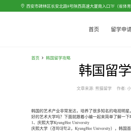
西安市碑林区长安北路8号陕西高速大厦南入口7F（省体
首页
留学申
首页
韩国留学攻略
韩国留
文章来源:
熊猫留学
作者:
韩国的艺术产业非常发达，培养了很多知名的电视明星
好的艺术大学吗？下面就跟着小编一起来简单了解一下
1、庆熙大学KyungHee University
庆熙大学（경희대학교，KyungHee University