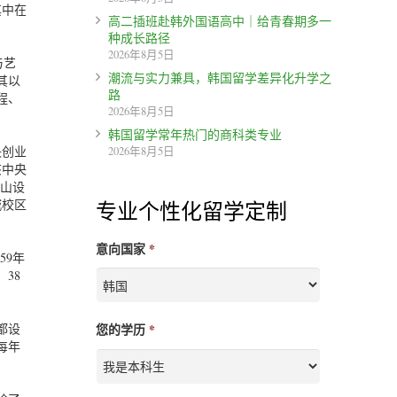
其中在
高二插班赴韩外国语高中｜给青春期多一
种成长路径
2026年8月5日
与艺
潮流与实力兼具，韩国留学差异化升学之
其以
路
程、
2026年8月5日
韩国留学常年热门的商科类专业
央创业
2026年8月5日
该中央
釜山设
城校区
专业个性化留学定制
意向国家
*
59年
38
。
都设
您的学历
*
每年