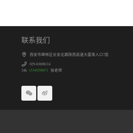
联系我们
西安市碑林区长安北路陕西高速大厦南入口7层
029-83698114
24h
15349290071
张老师