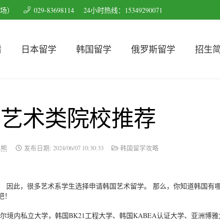
育场）
029-83698114
24小时热线：15349290071
请
日本留学
韩国留学
俄罗斯留学
招生
学艺术类院校推荐
小熊
发布日期:
2024/06/07 10:30:33
韩国留学攻略
。 因此，很多艺术系学生选择申请韩国艺术留学。 那么，你知道韩国有
吧！
），韩国首尔境内私立大学，韩国BK21工程大学、韩国KABEA认证大学、亚洲博