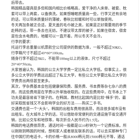
后带去。
韩国精品寝具挺多但和国内相比价格略高，爱干净的人床单、被套、枕
套可以带上两套，以备换洗。如果想睡眠质量高一些，行李又还有余地
的话，可以带床质量好的薄被，春秋比较暖和时可以单独使用。
冬天再加条被正合适，夏天盖的毛巾被之类，如果是正好需要用的季节
赴韩的话，带一条去也无妨。不建议带太厚的被子，如果住宿舍，宿舍
是包含水电费的，地暖可以一直开着，所以冬天不会冷。
行李的要求：
托运行李总重量以机票航空公司提供的数据为准，一般不超过30KG，
行李箱尺寸不超过40*60*100cm。
随身行李不超过5KG，不能带100mg以上的液体，尺寸不超过
20*40*50cm。
大家普遍认为，韩国的公立大学学费一定比私立大学低。但事实上，很
多公立大学的学费远远超过了私立大学，有些公立大学要比私立大学的
学费贵出两倍甚至更多。
其次，学杂费基本会包括健康保险费、服务费、书本费等杂七杂八的费
用，而这些费用是在学费以外单独收取的。在这些费用中，在书本上下
功夫是最容易省下银子的。在韩国，教材比起国内是比较“辣手”的，最
好采取既省钱又不会影响学业的好方法——购买二手书。
交通费也是一个“大头”。韩国的出租车费用很高昂，而且很多城市没有
出租车。在大城市上学的话，可以借助非常便利的交通设施节省交通开
销，比如公交车和地铁等，每次折合人民币约为1.5元。
韩国的电话费很昂贵，通话时间一般都是以10秒钟为一个记费标准。所
以刚刚到韩国的时候，想和家人或者朋友联系的话，可以去买那种专门
往中国打的电话卡，卡的价格一般从8000韩元到15000韩元不等，通话