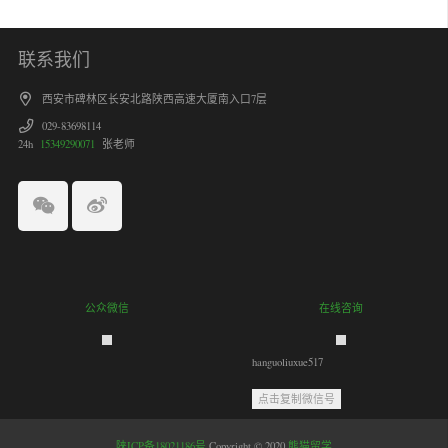
联系我们
西安市碑林区长安北路陕西高速大厦南入口7层
029-83698114
24h
15349290071
张老师
公众微信
在线咨询
hanguoliuxue517
点击复制微信号
陕ICP备18021186号
Copyright © 2020
熊猫留学