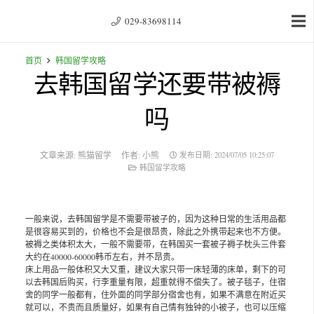
029-83698114
首页
韩国留学攻略
去韩国留学还要带被褥
吗
文章来源:
熊猫留学
作者:
小熊
发布日期:
2024/07/05 10:25:07
韩国留学攻略
一般来说，去韩国留学是不需要带被子的，因为这种日常的生活用品都
是很容易买到的，价格也不会是很昂贵，除此之外携带起来也不方便。
被褥之类体积太大，一般不需要带，在韩国买一套被子褥子枕头三件套
大约在40000-60000韩币左右，并不昂贵。
床上用品一般体积又大又重，建议大家只带一床轻薄的床单，剩下的可
以去韩国后购买，行李重量有限，超重就得不偿失了。被子毯子，住宿
舍的同学一般都有，住外面的同学部分宿舍也有，如果不满意在附近买
就可以，不贵而且质量好，如果有自己情有独钟的小被子，也可以压缩