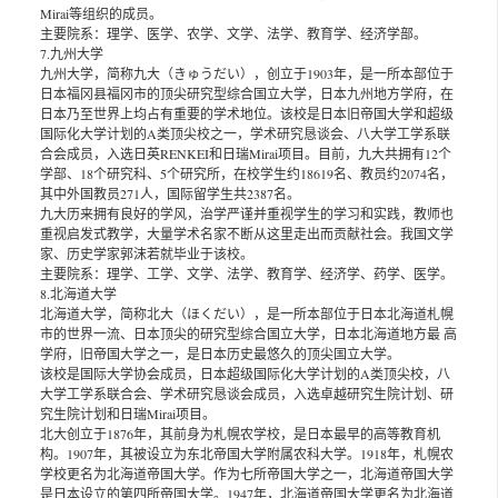
Mirai等组织的成员。
主要院系：理学、医学、农学、文学、法学、教育学、经济学部。
7.九州大学
九州大学，简称九大（きゅうだい），创立于1903年，是一所本部位于
日本福冈县福冈市的顶尖研究型综合国立大学，日本九州地方学府，在
日本乃至世界上均占有重要的学术地位。该校是日本旧帝国大学和超级
国际化大学计划的A类顶尖校之一，学术研究恳谈会、八大学工学系联
合会成员，入选日英RENKEI和日瑞Mirai项目。目前，九大共拥有12个
学部、18个研究科、5个研究所，在校学生约18619名、教员约2074名，
其中外国教员271人，国际留学生共2387名。
九大历来拥有良好的学风，治学严谨并重视学生的学习和实践，教师也
重视启发式教学，大量学术名家不断从这里走出而贡献社会。我国文学
家、历史学家郭沫若就毕业于该校。
主要院系：理学、工学、文学、法学、教育学、经济学、药学、医学。
8.北海道大学
北海道大学，简称北大（ほくだい），是一所本部位于日本北海道札幌
市的世界一流、日本顶尖的研究型综合国立大学，日本北海道地方最 高
学府，旧帝国大学之一，是日本历史最悠久的顶尖国立大学。
该校是国际大学协会成员，日本超级国际化大学计划的A类顶尖校，八
大学工学系联合会、学术研究恳谈会成员，入选卓越研究生院计划、研
究生院计划和日瑞Mirai项目。
北大创立于1876年，其前身为札幌农学校，是日本最早的高等教育机
构。1907年，其被设立为东北帝国大学附属农科大学。1918年，札幌农
学校更名为北海道帝国大学。作为七所帝国大学之一，北海道帝国大学
是日本设立的第四所帝国大学。1947年，北海道帝国大学更名为北海道