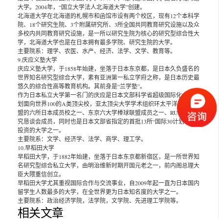
大学。2004年，“国立大学法人北海道大学”创建。
北海道大学在北海道的札幌市和函馆市设有两个校区，现有12个本科学
院、18个研究生院、3个附属研究所、3所全国共同教育研究设施以及众
多校内共同教育研究设施，是一所以研究生院为核心的研究型综合性大
学，北海道大学也是在日本拥有最多学院、研究生院的大学。
主要院系：理学、农医、水产、经济、法学、文学、教育等。
9.庆应义塾大学
庆应义塾大学，于1858年始建，坐落于日本东京都，是日本久负盛名的
世界知名研究型综合大学，素有亚洲第一私立学府之称，是日本历史最
悠久的综合性高等教育机构。其前身是“兰学塾”。
作为日本私立大学第一名门的庆应是日本文部科学省超级国际化大学计
划面向世界100的A类顶尖校，亚太顶尖大学学术组织环太平洋大学 联
盟的六所日本成员校之一、东京六大学棒球联盟成员之一、RU11学术研
究恳谈会成员，同时也是日本文部省指定的首批13所“国际30计划”重点
投资的大学之一。
主要院系：文学、经济学、法学、商学、理工学。
10.早稻田大学
早稻田大学，于1882年始建，坐落于日本东京都新宿区，是一所世界知
名研究型综合私立大学，由明治维新时期开国元老之一，前内阁总理大
臣大隈重信创立。
早稻田大学尤其重视国际合作与交流事业，自2009年起一直为日本国内
留学生人数最多的大学，在全世界更为日本知名度的大学之一。
主要院系：政治经济学院，法学院，文学院、先进理工学院等。
相关文章