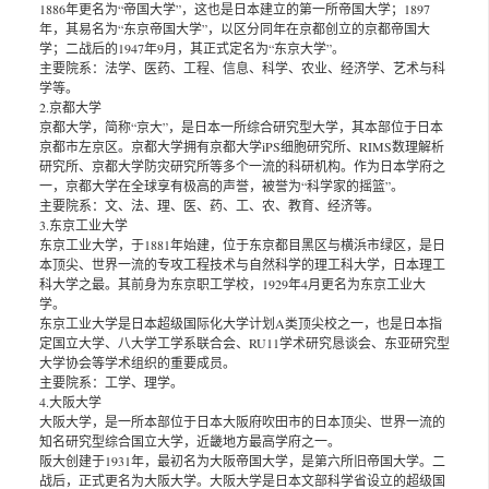
1886年更名为“帝国大学”，这也是日本建立的第一所帝国大学；1897
年，其易名为“东京帝国大学”，以区分同年在京都创立的京都帝国大
学；二战后的1947年9月，其正式定名为“东京大学”。
主要院系：法学、医药、工程、信息、科学、农业、经济学、艺术与科
学等。
2.京都大学
京都大学，简称“京大”，是日本一所综合研究型大学，其本部位于日本
京都市左京区。京都大学拥有京都大学iPS细胞研究所、RIMS数理解析
研究所、京都大学防灾研究所等多个一流的科研机构。作为日本学府之
一，京都大学在全球享有极高的声誉，被誉为“科学家的摇篮”。
主要院系：文、法、理、医、药、工、农、教育、经济等。
3.东京工业大学
东京工业大学，于1881年始建，位于东京都目黑区与横浜市绿区，是日
本顶尖、世界一流的专攻工程技术与自然科学的理工科大学，日本理工
科大学之最。其前身为东京职工学校，1929年4月更名为东京工业大
学。
东京工业大学是日本超级国际化大学计划A类顶尖校之一，也是日本指
定国立大学、八大学工学系联合会、RU11学术研究恳谈会、东亚研究型
大学协会等学术组织的重要成员。
主要院系：工学、理学。
4.大阪大学
大阪大学，是一所本部位于日本大阪府吹田市的日本顶尖、世界一流的
知名研究型综合国立大学，近畿地方最高学府之一。
阪大创建于1931年，最初名为大阪帝国大学，是第六所旧帝国大学。二
战后，正式更名为大阪大学。大阪大学是日本文部科学省设立的超级国