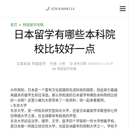
029-83698114
首页
韩国留学攻略
日本留学有哪些本科院
校比较好一点
文章来源:
熊猫留学
作者:
小熊
发布日期:
2025/03/11 11:42:39
韩国留学攻略
众所周知，日本是一个富有文化底蕴和先进科技的国家，因此吸引着越
来越多的留学生前往深造。那么你知道的日本留学有哪些本科院校比较
好一点呢？这里小编为大家带来了一些资料，快一起来看看吧。
1.东京大学
东京大学，是一所知名研究型综合大学，还是日本最高学术殿堂和七所
旧帝国大学之首，在全球都享有极高的声誉。
东京大学初设法学、理学、文学、医学四个学部和一所大学预备学校，
是日本第一所国立综合性大学，也是亚洲最早的西制大学之一。学校于