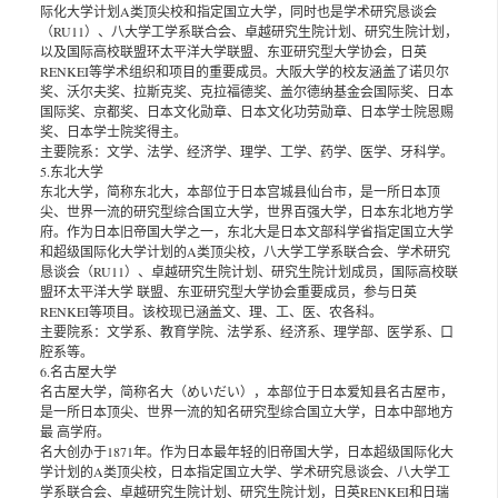
际化大学计划A类顶尖校和指定国立大学，同时也是学术研究恳谈会
（RU11）、八大学工学系联合会、卓越研究生院计划、研究生院计划，
以及国际高校联盟环太平洋大学联盟、东亚研究型大学协会，日英
RENKEI等学术组织和项目的重要成员。大阪大学的校友涵盖了诺贝尔
奖、沃尔夫奖、拉斯克奖、克拉福德奖、盖尔德纳基金会国际奖、日本
国际奖、京都奖、日本文化勋章、日本文化功劳勋章、日本学士院恩赐
奖、日本学士院奖得主。
主要院系：文学、法学、经济学、理学、工学、药学、医学、牙科学。
5.东北大学
东北大学，简称东北大，本部位于日本宫城县仙台市，是一所日本顶
尖、世界一流的研究型综合国立大学，世界百强大学，日本东北地方学
府。作为日本旧帝国大学之一，东北大是日本文部科学省指定国立大学
和超级国际化大学计划的A类顶尖校，八大学工学系联合会、学术研究
恳谈会（RU11）、卓越研究生院计划、研究生院计划成员，国际高校联
盟环太平洋大学 联盟、东亚研究型大学协会重要成员，参与日英
RENKEI等项目。该校现已涵盖文、理、工、医、农各科。
主要院系：文学系、教育学院、法学系、经济系、理学部、医学系、口
腔系等。
6.名古屋大学
名古屋大学，简称名大（めいだい），本部位于日本爱知县名古屋市，
是一所日本顶尖、世界一流的知名研究型综合国立大学，日本中部地方
最 高学府。
名大创办于1871年。作为日本最年轻的旧帝国大学，日本超级国际化大
学计划的A类顶尖校，日本指定国立大学、学术研究恳谈会、八大学工
学系联合会、卓越研究生院计划、研究生院计划，日英RENKEI和日瑞