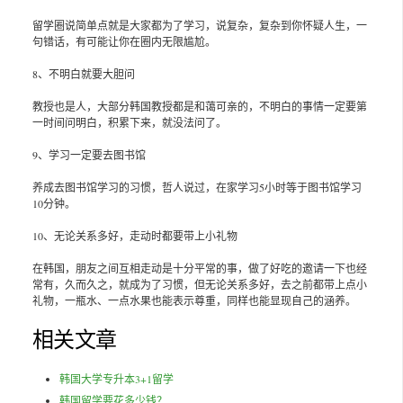
留学圈说简单点就是大家都为了学习，说复杂，复杂到你怀疑人生，一
句错话，有可能让你在圈内无限尴尬。
8、不明白就要大胆问
教授也是人，大部分韩国教授都是和蔼可亲的，不明白的事情一定要第
一时间问明白，积累下来，就没法问了。
9、学习一定要去图书馆
养成去图书馆学习的习惯，哲人说过，在家学习5小时等于图书馆学习
10分钟。
10、无论关系多好，走动时都要带上小礼物
在韩国，朋友之间互相走动是十分平常的事，做了好吃的邀请一下也经
常有，久而久之，就成为了习惯，但无论关系多好，去之前都带上点小
礼物，一瓶水、一点水果也能表示尊重，同样也能显现自己的涵养。
相关文章
韩国大学专升本3+1留学
韩国留学要花多少钱？