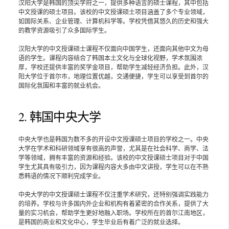
汉阳大学是韩国的顶尖学府之一，提供多种语言的硕士课程，其中包括
中文授课的硕士项目。该校的中文授课硕士项目涵盖了多个专业领域，
如国际关系、企业管理、计算机科学等。学校凭借其悠久的历史和强大
的教学资源吸引了众多国际学生。
汉阳大学的中文授课硕士课程不仅面向中国学生，还面向其他中文为母
语的学生。课程内容结合了韩国本土文化与全球化视野，学术氛围浓
厚，学校还提供丰富的奖学金项目，帮助学生减轻经济负担。此外，汉
阳大学位于首尔市，地理位置优越，交通便捷，学生可以享受到首尔的
国际化氛围和丰富的就业机会。
2. 韩国中央大学
中央大学也是韩国为数不多的开设中文授课硕士项目的学校之一。中央
大学在学术和科研领域享有很高的声誉，尤其是在社会科学、商学、法
学等领域，拥有丰富的资源和经验。该校的中文授课硕士项目对于中国
学生尤其具有吸引力，因为课程内容大多由中文讲授，学生可以在不熟
悉韩语的情况下顺利完成学业。
中央大学的中文授课硕士课程不仅注重学术研究，还特别强调实践能力
的培养。学校与许多国内外企业和机构有着紧密的合作关系，提供了大
量的实习机会，帮助学生更好地融入职场。学校所在的首尔江南地区，
是韩国的商业和文化中心，学生毕业后有着广泛的就业选择。