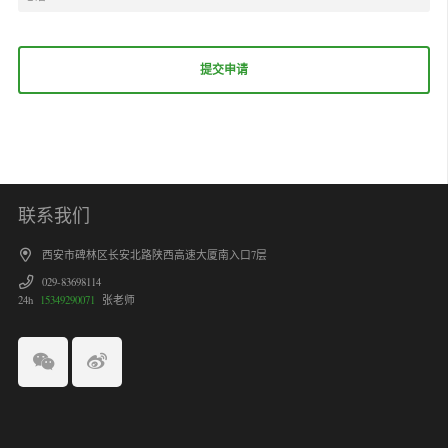
联系我们
西安市碑林区长安北路陕西高速大厦南入口7层
029-83698114
24h
15349290071
张老师