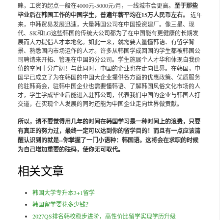
睐，工资的起点一般在4000元-5000元/月，一线城市会更高。
至于那些
毕业后在韩国工作的中国学生，普遍年薪平均在15万人民币左右。
近年
来，中韩贸易发展迅速，大量韩国公司在中国投资建厂。像三星、现
代、SK和LG这些韩国的传统大公司都为了在中国能有更健康的长期发
展而大力提倡人才本地化。如此一来，就需要大量懂韩语、有留学背
景、熟悉国内市场运作的人才。许多从韩国学成回国的学生都被韩国公
司聘请来开拓、管理在中国的分公司。学生施展个人才华和体现自我价
值的空间十分广阔！与此同时，中国的企业也在走向世界。在韩国，中
国早已成立了为在韩国的中国大企业提供各方面的优惠政策、优质服务
的驻韩商会，驻韩中国企业也需要懂韩语、了解韩国风俗文化市场的人
才，学生学成毕业后能进入驻韩公司，代表我们中国的企业与韩国人打
交道，在实现个人发展的同时还能为中国企业走向世界做贡献。
所以，请不要觉得用几年的时间在韩国学习是一种时间上的浪费，只要
有真正的努力过，最终一定可以达到你的留学目的！而且有一点应该清
醒认识到的就是--你掌握了一门小语种：韩国语。这将会在求职的时候
为自己增加重要的砝码，使你无可取代。
相关文章
韩国大学专升本3+1留学
韩国留学要花多少钱？
2027QS排名韩校稳步进阶，高性价比留学实现学历升级