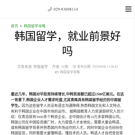
029-83698114
首页
韩国留学攻略
韩国留学，就业前景好
吗
文章来源:
熊猫留学
作者:
小熊
发布日期:
2025/09/08 11:08:43
韩国留学攻略
最近几年，韩国对华投资持续增长,中韩贸易额已超过1500亿美元。在这
一背景下,韩国企业人才需求旺盛,尤其青睐具有韩国留学经历的中国留
学生。
因为这些留学人员没有语言沟通障碍,熟悉韩国文化和人文特点,
有利于韩国企业在中国市场的运作。 据韩国教育人力资源部研究人员介
绍：仅青岛就有5000多个韩资企业，全中国估计有10万多家韩国公司。
韩国公司在中国投资建厂时，大力提倡人才本地化，需要大量会韩语、
或有韩国留学背景并熟悉国内市场运作的人才。同时中国企业也纷纷在
韩国投资，同样需要大量懂韩语、懂技术的人员。韩语人才自然受到青