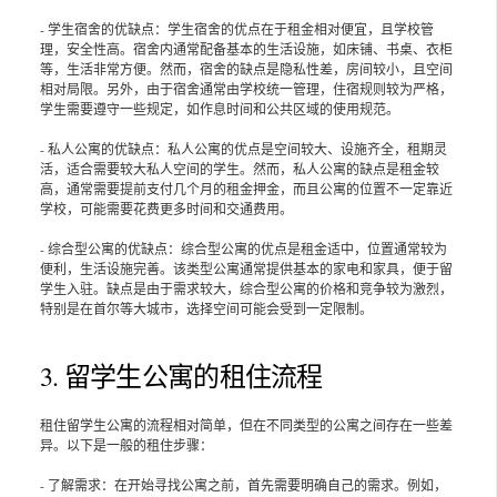
- 学生宿舍的优缺点：学生宿舍的优点在于租金相对便宜，且学校管
理，安全性高。宿舍内通常配备基本的生活设施，如床铺、书桌、衣柜
等，生活非常方便。然而，宿舍的缺点是隐私性差，房间较小，且空间
相对局限。另外，由于宿舍通常由学校统一管理，住宿规则较为严格，
学生需要遵守一些规定，如作息时间和公共区域的使用规范。
- 私人公寓的优缺点：私人公寓的优点是空间较大、设施齐全，租期灵
活，适合需要较大私人空间的学生。然而，私人公寓的缺点是租金较
高，通常需要提前支付几个月的租金押金，而且公寓的位置不一定靠近
学校，可能需要花费更多时间和交通费用。
- 综合型公寓的优缺点：综合型公寓的优点是租金适中，位置通常较为
便利，生活设施完善。该类型公寓通常提供基本的家电和家具，便于留
学生入驻。缺点是由于需求较大，综合型公寓的价格和竞争较为激烈，
特别是在首尔等大城市，选择空间可能会受到一定限制。
3. 留学生公寓的租住流程
租住留学生公寓的流程相对简单，但在不同类型的公寓之间存在一些差
异。以下是一般的租住步骤：
- 了解需求：在开始寻找公寓之前，首先需要明确自己的需求。例如，