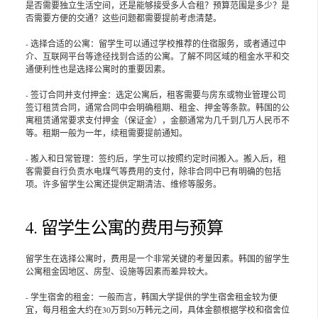
是否需要独立生活空间，还是能够接受多人合租？预算范围是多少？是
否需要方便的交通？这些问题都需要提前考虑清楚。
- 选择合适的公寓：留学生可以通过学校推荐的住宿服务，或者通过中
介、互联网平台等途径找到合适的公寓。了解不同区域的租金水平和交
通便利性也是选择公寓时的重要因素。
- 签订合同并支付押金：选定公寓后，租客需要与房东或物业管理公司
签订租赁合同，通常合同中会明确租期、租金、押金等条款。韩国的公
寓租赁通常要求支付押金（保证金），金额通常为几千到几万人民币不
等。租期一般为一年，续租需要提前通知。
- 搬入和日常管理：签约后，学生可以按照约定时间搬入。搬入后，租
客需要自行负责水电煤气等费用的支付，除非合同中已有明确的包括
项。许多留学生公寓还提供定期清洁、维修等服务。
4. 留学生公寓的费用与预算
留学生在选择公寓时，费用是一个非常关键的考量因素。韩国的留学生
公寓租金因地区、房型、设施等因素而差异较大。
- 学生宿舍的租金：一般而言，韩国大学提供的学生宿舍租金较为便
宜，每月租金大约在30万到50万韩元之间，具体金额根据学校和宿舍位