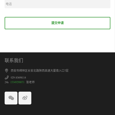
联系我们
西安市碑林区长安北路陕西高速大厦南入口7层
029-83698114
24h
15349290071
张老师