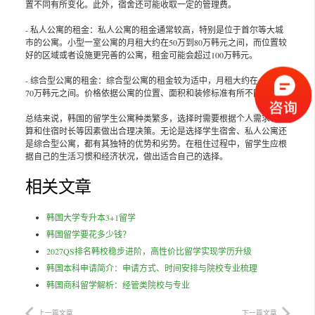
置不同有所变化。此外，宿舍还可能收取一定的管理费。
- 私人公寓的租金：私人公寓的租金通常较高，特别是位于首尔等大城
市的公寓。小型一室公寓的月租大约在50万到80万韩元之间，而位置较
好的区域或者设施更完善的公寓，租金可能会超过100万韩元。
- 综合型公寓的租金：综合型公寓的租金较为适中，月租大约在40万到
70万韩元之间。价格依据公寓的位置、面积和装修标准有所不同。
总结来说，韩国的留学生公寓种类繁多，选择时需要根据个人需求、预
算和住宿时长等因素做出合理决策。无论是选择学生宿舍、私人公寓还
是综合型公寓，都有其独特的优势和劣势。在租住过程中，留学生应根
据自己的生活习惯和经济状况，做出适合自己的选择。
相关文章
韩国大学专升本3+1留学
韩国留学要花多少钱？
2027QS排名韩校稳步进阶，高性价比留学实现学历升级
韩国本科申请简介：申请方式、时间安排与院校专业梳理
韩国商科留学解析：经管类院校与专业
上一篇文章
下一篇文章