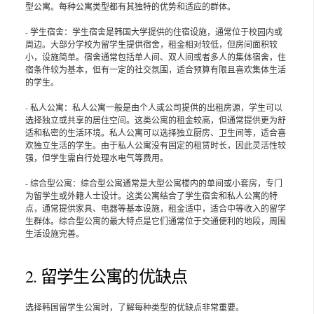
型公寓。每种公寓类型都有其独特的优势和适应的群体。
- 学生宿舍：学生宿舍是韩国大学提供的住宿设施，通常位于校园内或
周边。大部分学校为留学生提供宿舍，租金相对较低，但房间面积较
小，设施简单。宿舍通常包括单人间、双人间或者多人的集体宿舍，住
宿条件较为基本，但有一定的社交氛围，适合预算有限且喜欢集体生活
的学生。
- 私人公寓：私人公寓一般是由个人或公司提供的出租房源，学生可以
选择独立或共享的居住空间。这类公寓的租金较高，但通常提供更为舒
适和私密的生活环境。私人公寓可以选择独立厨房、卫生间等，适合喜
欢独立生活的学生。由于私人公寓没有固定的租赁时长，因此灵活性较
强，但学生需自行处理水电气等费用。
- 综合型公寓：综合型公寓通常是大型公寓楼内的单间或小套房，专门
为留学生或外籍人士设计。这类公寓结合了学生宿舍和私人公寓的特
点，通常提供家具、电器等基本设施，租金适中，适合中等收入的留学
生群体。综合型公寓的最大特点是它们通常位于交通便利的地段，周围
生活设施完善。
2. 留学生公寓的优缺点
选择韩国留学生公寓时，了解每种类型的优缺点非常重要。