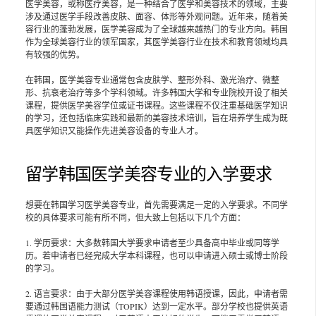
医学美容，或称医疗美容，是一种结合了医学和美容技术的领域，主要
涉及通过医学手段改善皮肤、面容、体形等外观问题。近年来，随着美
容行业的蓬勃发展，医学美容成为了全球越来越热门的专业方向。韩国
作为全球美容行业的领军国家，其医学美容行业在技术和教育领域均具
有较强的优势。
在韩国，医学美容专业通常包含皮肤学、整形外科、激光治疗、微整
形、抗衰老治疗等多个学科领域。许多韩国大学和专业院校开设了相关
课程，提供医学美容学位或证书课程。这些课程不仅注重基础医学知识
的学习，还包括临床实践和最新的美容技术培训，旨在培养学生成为既
具医学知识又能操作先进美容设备的专业人才。
留学韩国医学美容专业的入学要求
想要在韩国学习医学美容专业，首先需要满足一定的入学要求。不同学
校的具体要求可能有所不同，但大致上包括以下几个方面：
1. 学历要求：大多数韩国大学要求申请者至少具备高中毕业或同等学
历。若申请者已经完成大学本科课程，也可以申请进入硕士或博士阶段
的学习。
2. 语言要求：由于大部分医学美容课程使用韩语授课，因此，申请者需
要通过韩国语能力测试（TOPIK）达到一定水平。部分学校也提供英语