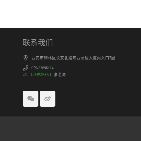
联系我们
西安市碑林区长安北路陕西高速大厦南入口7层
029-83698114
24h
15349290071
张老师