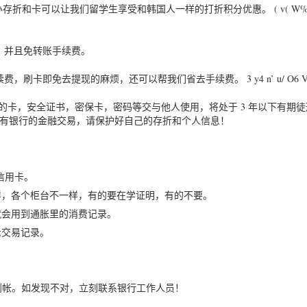
办存折和卡可以让我们留学生享受和韩国人一样的打折积分优惠。 ( v( W% 
，并且免转账手续费。
卡即免去提现的麻烦，还可以帮我们省去手续费。 3 y4 n’ u/ O6 V
自己的卡，安全证书，密保卡，密码等交与他人使用，将处于 3 年以下有期
国所有银行的金融交易，请保护好自己的存折和个人信息！
理信用卡。
样，各个柜台不一样，有的要在学证明，有的不要。
就会用到通胀里的消费记录。
示交易记录。
时到帐。如发现不对，立刻联系银行工作人员！