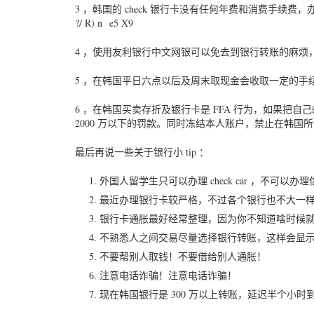
3 ，韩国的 check 银行卡没有任何年费和消费手续费，
?/ R) n e5 X9
4 ，使用友利银行中文网银可以免去到银行转账的麻烦
5 ，在韩国平日六点以后及周末取现金会收取一定的手续费，刷
6 ，在韩国买卖存折及银行卡是 FFA 行为，如果把
2000 万以下的罚款。同时冻结本人账户，禁止在韩
最后再说一些关于银行小 tip ：
外国人留学生只可以办理 check car ，不可以办
最近办理银行卡较严格，不过各个银行也不大一
银行卡通胀最好经常整理，因为你不知道啥时候
不熟悉人之间交易尽量选择银行转账，这样会显
不要帮别人取钱！不要借给别人通胀！
注意电话诈骗！注意电话诈骗！
现在韩国银行是 300 万以上转账，延迟半个小