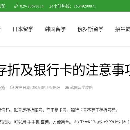
育场）
029-83698114
24小时热线：15349290071
请
日本留学
韩国留学
俄罗斯留学
招生
存折及银行卡的注意事
小熊
发布日期:
2025/10/13 9:49:08
韩国留学攻略
存折号码，账号是存折账号，而不是卡号，银行卡号不等于存折号码。
 手手机 查询，方便简单。 8 ) T/ w8 ]% g% v2 X9 h% [& [