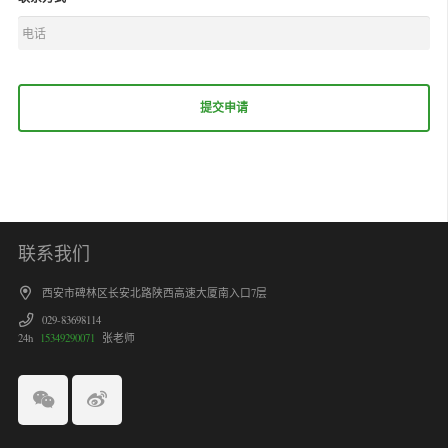
联系我们
西安市碑林区长安北路陕西高速大厦南入口7层
029-83698114
24h
15349290071
张老师