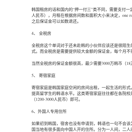
韩国租房的话和国内的“押一付三”类不同，需要支付一定的
人民币），月租在根据房间数和面积大小来决定，one roo
之后保证金可以如数退还。
4、 全税房
全税房这个单词对于还未赴韩的小伙伴应该还是很陌生
式。而全税房是需要提供较大金额的保证金，每个月不
当然全税房的保证金额很高，最少需要3000万韩币（1
5、 寄宿家庭
寄宿家庭是韩国家庭空闲的房间出租，一起生活的形式
提高留学生的韩语水平。这类寄宿家庭往往都在各院校周
（1200-3000人民币）即可。
6、外国人专用住所
如果初到韩国，宿舍也没有申请到，韩语也一句不会该
国当地有很多面向中国人开的住所。分为一人间，二人