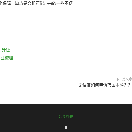
个保障。缺点是合租可能带来的一些不便。
历升级
专业梳理
下一篇文章
无语言如何申请韩国本科？？
公众微信