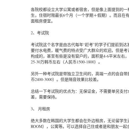
各院校都设立大学公寓或者宿舍，但是像上面提到的一
生，住宿时限最长6个月（一个学期＋假期）。而且在
面租房便宜。
2、考试院
考试院这个名字是由古代每年“赶考”的学子们提前到达
要付水电费，暖气费的特点受广大群众的欢迎。但是考
构成的，甚至有些是没有窗户的，面积是4-6平米左右
25-30万韩币左右（人民币1500-1800）。
另外一种考试院是带独立卫生间的，高端一点的会自带厨
币2400-3000）。但是隔音效果比较差。
总结一下考试院的优点为：无保证金，不需要单另支付
差，需要保持。
3、 月租房
绝大多数在韩国的大学生都会在外边租房，无论留学生还
ROOM），公寓等。可以选择自己住或者是和朋友一起