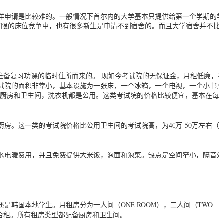
样申请是比较难的。一般情况下首尔内的大学基本只提供给第一个学期的
有限的床位竞争中，也有很多新生是申请不到宿舍的。而且大学宿舍并不
准备复习功课的临时住所而来的。 现如今考试院的无保证金，月租低廉，
试院的面积非常小，基本设施为一张床，一个冰箱，一个电视，一个小书
，厨房和卫生间，洗衣机都是公用。这类考试院的价格比较便宜，基本在
房。这一类的考试院价格比公用卫生间的考试院高，为40万-50万左右
水电暖费用，并且免费提供大米饭，泡面和泡菜。缺点是空间窄小，隔音
是韩国本地学生。月租房分为一人间（ONE ROOM），二人间（TWO
合租。所有租房类型都配备厨房和卫生间。