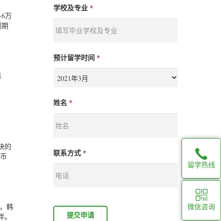
学校及专业
*
6万
到期
预计留学时间
*
形
姓名
*
快的
联系方式
*
韩币
留学热线
，韩
微信咨询
伴。