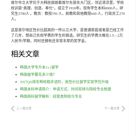
首尔市立大学位于大韩民国首都首尔东部东大门区，邻近清凉里。学校
校训是“真理、创造、奉仕”。成立于1918年。现有学生本科8000人，研
究生2700人 。教员：教授350 人，助教和其他教授640 人，行政员工270
人。
这是首尔地区性价比超高的一所公立大学，是普通家庭或者是已经工作
了几年，想自己负担学费的学生的首选，研究生的学费大概在1.5—2万
人民币/学期，同时还拥有还非常丰厚的奖学金。
相关文章
韩国大学专升本3+1留学
韩国留学要花多少钱？
2027QS排名韩校稳步进阶，高性价比留学实现学历升级
韩国本科申请简介：申请方式、时间安排与院校专业梳理
韩国商科留学解析：经管类院校与专业
上一篇文章
下一篇文章