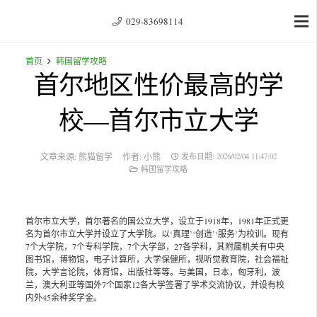
029-83698114
首页
韩国留学攻略
首尔地区性价最高的学
校—首尔市立大学
文章来源:
熊猫留学
作者:
小熊
发布日期:
2026/02/04 11:47:02
韩国留学攻略
首尔市立大学，首尔著名的国公立大学，设立于1918年，1981年正式更
名为首尔市立大学并设立了大学院。以‘真理’‘创造’‘服务’为校训。现有
7个大学院，7个专科学院，7个大学部，27各学科，其附属机关有中央
图书馆，博物馆，电子计算所，大学保健所，视听觉教育院，社会福祉
院，大学言论院，体育馆，出版社等等。与美国，日本，匈牙利，波
兰，澳大利亚等国外7个国家12各大学签署了学术交流协议，并设有校
内外45余种奖学金。