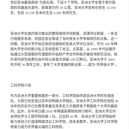
世纪亚洲最强高校”为座右铭，下设十个学院。亚洲大学坐落于首尔南
部的京畿道水源市，距离首尔约 30 公里。亚洲大学现有在校生 14,350
名，包括 10,150 名本科生及 4,200 名研究生。
亚洲大学在国内首次推出的教授绩效评估制度、讲课评比制度、一条龙
行政服务系统、校园信息化等成了当时很多大学争相效仿的对象。这一
时期，亚洲大学开始在政府及媒体的各类大学评比当中，作为 100 年韩
国大学史中的新兴私立名校受到了关注。尤其是，从 1990 年代后期开
始通过大型国策研究课题的中选和产学合作积极开展各项研究活动，校
外受托研究经费也自开校以来首次突破 100 亿韩元。亚洲大学于 2003
年开校 30 周年之际，发布了大学发展的新远景——成为“世界级大学”。
工科学院介绍
作为亚洲大学重要根基的一部分，工科学院始终是亚洲大学的先锋团
队。与其它校史逾过百年的韩国大学相比，亚洲大学工科学院在短短 40
余年的历史中已在教育质量及竞争实力方面跻身于韩国各个大学的最前
列。此外，在中央日报 2010 年韩国高等院校排行榜中，亚洲大学位列
自然科学与工程学院校第 5 位。过去的 40 年，亚洲大学工科学院始终
致力将自己打造成韩国顶尖工科学院，而未来数年，亚洲大学工科学院
将奋力成为世界最尖端的工科院校。