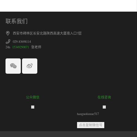
联系我们
西安市碑林区长安北路陕西高速大厦南入口7层
029-83698114
24h
15349290071
张老师
公众微信
在线咨询
hanguoliuxue517
点击复制微信号