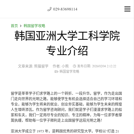
029-83698114
首页
韩国留学攻略
韩国亚洲大学工科学院
专业介绍
文章来源:
熊猫留学
作者:
小熊
发布日期:
2026/02/04 2:12:22
韩国留学攻略
留学是莘莘学子们求学路上的一个转折、一段升华。留学，作为走出国
门走向世界的光明之路，能够使学生有机会选择适合自己的学习环境和
专业，能够为学生将来的就业、创业夯实基础，能够为学生未来的辉煌
人生增砖添瓦。作为留学咨询顾问，我们就是学子们漫漫求学路上的船
家和车夫，我们一定用尽专业的知识、专注的精神，为每一位求学者撑
篙执缰，帮助每一位学子顺利走上出国留学这段光明之路！
亚洲大学成立于 1973 年，是韩国优秀的研究型大学。学校以“打造 21