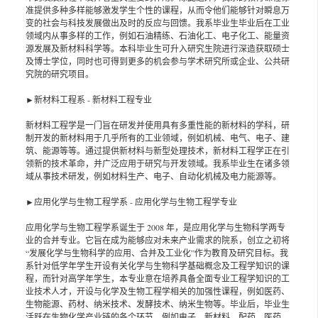
准提供多种多样能够激发学生个性的课程，从而令他们能够针对瞬息万
变的社会与科技发展做出及时的反应与回馈。我系毕业生毕业后在工业
领域内从事多样的工作，例如石油精练、石油化工、电子化工、能量资
源发展及新材料科学等。本科毕业生可升入研究生院进行深造获取硕士
及博士学位，同时也可得到更多的机会参与学术研究所或企业、公共研
究院的研究项目。
►新材料工程系 - 新材料工程专业
新材料工程学是一门旨在研发并使用具有多重性能的新材料的学科，研
制开发的新材料用于几乎所有的工业领域，例如机械、电气、电子、建
筑、能源等等。通过提供新材料与新型处理技术，新材料工程学正在引
领新的技术革命，并广泛应用于研究与开发领域。我系毕业生在诸多领
域从事技术研发，例如材料生产、电子、自动化机械及电力能源等。
►应用化学与生物工程学系 - 应用化学与生物工程学专业
应用化学与生物工程学系诞生于 2008 年，是应用化学与生物科学两专
业的合并专业。它旨在成为能够应对未来产业需求的院系，创立之初将
“发展化学与生物科学的应用、合并及工业化”作为教育及研究目标。我
系针对低学年学生开设有关化学与生物科学基础概念及工程学知识的课
程，而针对高学年学生，本专业意在培养具备全面专业工程学知识的工
业技术人才，开设与化学及生物工程学相关的加强性课程，例如医药、
生物能源、药材、纳米技术、发酵技术、纳米生物等。毕业后，毕业生
活跃在生物化学产业链的各个环节，例如电子、新材料、配药、医药、