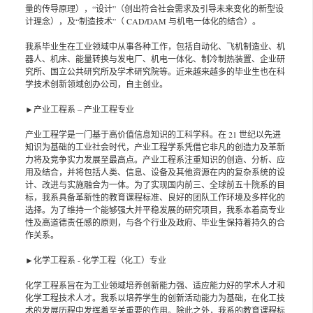
量的传导原理），“设计”（创出符合社会需求及引导未来变化的新型设
计理念），及“制造技术”（ CAD/DAM 与机电一体化的结合）。
我系毕业生在工业领域中从事各种工作，包括自动化、飞机制造业、机
器人、机床、能量转换与发电厂、机电一体化、制冷制热装置、企业研
究所、国立公共研究所及学术研究院等。近来越来越多的毕业生也在科
学技术创新领域创办公司，自主创业。
►产业工程系 – 产业工程专业
产业工程学是一门基于高价值信息知识的工科学科。在 21 世纪以先进
知识为基础的工业社会时代，产业工程学系凭借它非凡的创造力及革新
力将及竞争实力发展至最高点。产业工程系注重知识的创造、分析、应
用及结合，并将包括人类、信息、设备及其他资源在内的复杂系统的设
计、改进与实施融合为一体。为了实现国内前三、全球前五十院系的目
标，我系具备革新性的教育课程标准、良好的团队工作环境及多样化的
选择。为了维持一个能够强大并平稳发展的研究项目，我系本着高专业
性及高道德责任感的原则，与各个行业及政府、毕业生保持着持久的合
作关系。
►化学工程系 - 化学工程（化工）专业
化学工程系旨在为工业领域培养创新能力强、适应能力好的学术人才和
化学工程技术人才。我系以培养学生的创新活动能力为基础，在化工技
术的发展历程中发挥着至关重要的作用。除此之外，我系的教育课程标