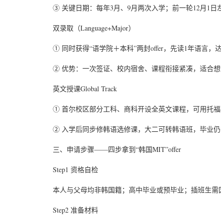
③ 关键日期：每年3月、9月两次入学；前一轮12月1
双录取（Language+Major）
① 同时获得“语学院＋本科”两封offer，先读1年语
② 优势：一次签证、校内宿舍、课程衔接紧凑，适合想
英文授课Global Track
① 首尔校区部分工科、商科开设全英文课程，可用托福8
② 入学后同步修韩语选修课，大二可转韩语班，毕业
三、申请步骤——四步拿到“韩国MIT”offer
Step1 资格自检
本人与父母均非韩国籍；高中毕业或预毕业；插班生需
Step2 准备材料