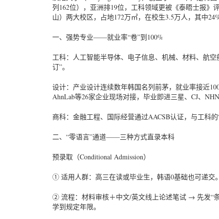
列162位），亚洲排19位，工科领域更被《泰晤士报》评为
山）两大校区，占地172万㎡，在校生3.5万人，其中2
一、强势专业——就业率“卷”到100%
工科：人工智能半导体、电子信息、机械、材料、航空航
订”。
设计：产业设计连续数年韩国名列前茅，就业率接近100
AhnLab等26家企业现场对接，毕业即进三星、CJ、NH
商科：金融工程、国际经营通过AACSB认证，与工科的
二、“零语言”通道——三种方式直录本科
预录取（Conditional Admission）
① 适用人群：高三在读或毕业生，韩语0基础也可递交
② 流程：材料审核＋中文/英文线上论述笔试 → 先发“
学到规定年限。