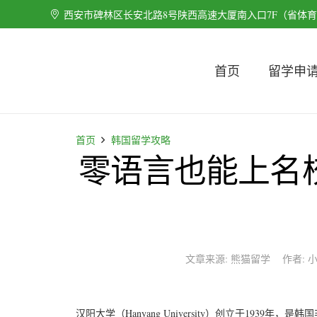
西安市碑林区长安北路8号陕西高速大厦南入口7F（省体
首页
留学申
首页
韩国留学攻略
零语言也能上名
文章来源:
熊猫留学
作者:
汉阳大学（Hanyang University）创立于1939