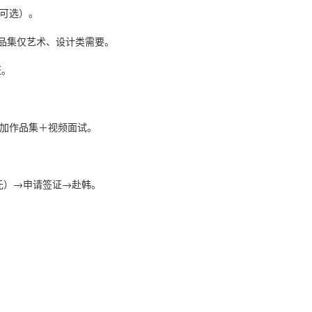
（可选）。
作品集仅艺术、设计类需要。
证。
类加作品集＋视频面试。
00元）→申请签证→赴韩。