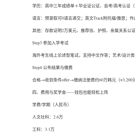
学历：高中三年成绩单＋毕业证公证、会考/高考认证
语言：预录取可0语言递交；英文Track附托福/雅思；
其他：存款证明2万美元、推荐信、护照、亲属关系公
Step3 参加入学考试
海外考生线上论述型笔试，支持中文作答；艺术/设计
Step4 公布结果与缴费
合格→收到条件offer→缴纳注册费约60万韩元（≈3,2
四、费用与奖学金——钱包也能轻松上阵
学费/学期（人民币）
人文社科：2.6万
工科：3.1万