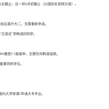
日左右截止，后一轮6月初截止（以国际处官网为准）。
言，达标后直升大二，无需重新申请。
“沉浸式”学韩语的同学。
0/雅思5.5直接申，无需任何韩语成绩。
仍能拿同样学位。
国内大学修满2年或大专毕业。