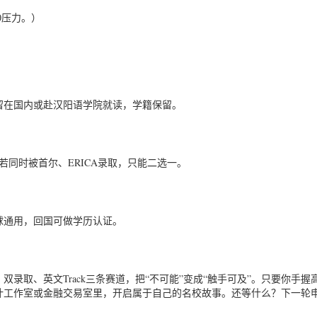
0压力。）
留在国内或赴汉阳语学院就读，学籍保留。
若同时被首尔、ERICA录取，只能二选一。
球通用，回国可做学历认证。
、双录取、英文Track三条赛道，把“不可能”变成“触手可及”。只要你手握
设计工作室或金融交易室里，开启属于自己的名校故事。还等什么？下一轮