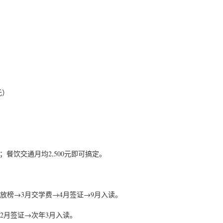
元）
0%；餐饮交通月均2,500元即可搞定。
月底放榜→3月交学费→4月签证→9月入读。
12月签证→次年3月入读。