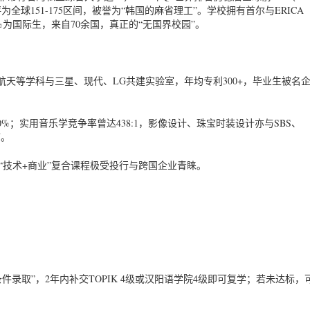
全球151-175区间，被誉为“韩国的麻省理工”。学校拥有首尔与ERICA
4%为国际生，来自70余国，真正的“无国界校园”。
天等学科与三星、现代、LG共建实验室，年均专利300+，毕业生被名企
%；实用音乐学竞争率曾达438:1，影像设计、珠宝时装设计亦与SBS、
N。
“技术+商业”复合课程极受投行与跨国企业青睐。
。
条件录取”，2年内补交TOPIK 4级或汉阳语学院4级即可复学；若未达标，