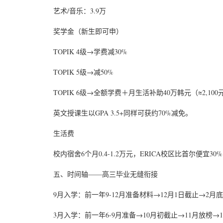
艺术/音乐：3.9万
奖学金（新生即可申）
TOPIK 4级→学费减30%
TOPIK 5级→减50%
TOPIK 6级→全额学费＋月生活补助40万韩元（≈2,100
英文授课生以GPA 3.5+同样可获约70%减免。
生活费
校内宿舍6个月0.4-1.2万元，ERICA校区比首尔便宜3
五、时间轴——高三毕业无缝衔接
9月入学：前一年9-12月准备材料→12月1日截止→2
3月入学：前一年6-9月准备→10月初截止→11月放榜→