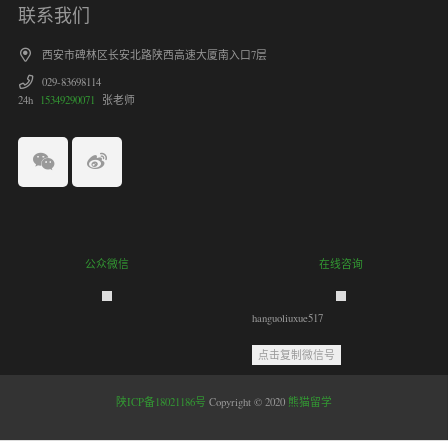
联系我们
西安市碑林区长安北路陕西高速大厦南入口7层
029-83698114
24h
15349290071
张老师
公众微信
在线咨询
hanguoliuxue517
点击复制微信号
陕ICP备18021186号
Copyright © 2020
熊猫留学