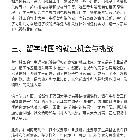
如果你有志于进入电视台工作，建议选择一些与广播、电视制作紧密相
关的专业，如广播电视学和影视制作等。这些专业通常会包括实习课
程，让学生有机会亲自参与到电视台的项目中，提前积累实践经验。此
外，韩国的许多大学与电视台和媒体公司有着良好的合作关系，学生在
学习期间可以通过学校的推荐进入相关媒体公司进行实习，进一步加深
对电视行业的了解。
三、留学韩国的就业机会与挑战
留学韩国的学生通常能够获得相对宽松的就业政策，尤其是在毕业后通
过申请工作签证进入韩国本地企业。然而，电视台的竞争也异常激烈，
尤其是对于外籍学生而言，如何在竞争中脱颖而出，成为一个不可忽视
的问题。除了语言能力和专业知识，文化适应性和人脉积累也成为了影
响就业的关键因素。
语言能力方面，虽然许多韩国大学提供英语授课课程，但在电视台工作
通常需要一定的韩语水平，尤其是在沟通和协作中，流利的韩语能力能
帮助你更好地融入团队。因此，留学期间的韩语学习尤为重要。通过参
加语言课程、社交活动和与当地人的交流，可以大大提高自己在职场中
的竞争力。
此外，韩国的电视台工作不仅要求专业技能，还要求学生具备团队合作
精神和创新意识。在这样的工作环境中，展现自己的创意和思维能力，