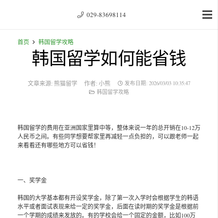
029-83698114
首页
韩国留学攻略
韩国留学如何能省钱
文章来源:
熊猫留学
作者:
小熊
发布日期:
2026/03/03 10:35:47
韩国留学攻略
韩国留学的费用在亚洲国家里算中等，整体来说一年的总开销在10-12万
人民币之间。有些同学想要帮家里再减轻一点负担的，可以跟老师一起
来看看还有哪些地方可以省钱！
一、奖学金
韩国的大学基本都有开设奖学金，除了第一次入学时会根据学生的韩语
水平或者面试表现来给一定的奖学金，后面在读时期的奖学金是根据前
一个学期的成绩来发放的。有的学校会给一个固定的金额，比如100万