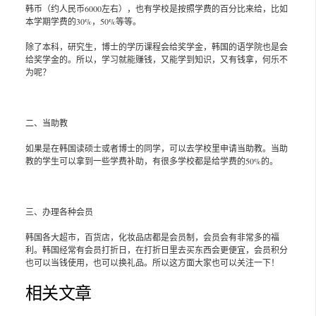
韩币（约人民币6000左右），也有学校是按照学费的百分比来给，比如
本学期学费的30%，50%等等。
除了本科，研究生，博士的学历课程会给奖学金，韩国的语学院也是会
给奖学金的。所以，学习就能赚钱，又能学到知识，又有钱拿，何乐不
为呢？
二、当助教
如果是在韩国读硕士或者博士的同学，可以去学校里申请当助教。当助
教的学生可以拿到一些学费补助，有很多学校都是给学费的50%的。
三、办理各种会员
韩国各大超市，百货店，化妆品店都是会员制，会员会有非常多的福
利。韩国经常有会员打折日，在打折日里去买东西会更便宜，会员积分
也可以当钱使用，也可以换礼品。所以这方面大家也可以关注一下！
相关文章