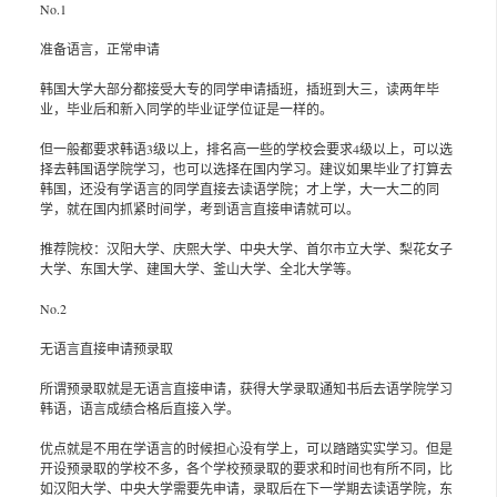
No.1
准备语言，正常申请
韩国大学大部分都接受大专的同学申请插班，插班到大三，读两年毕
业，毕业后和新入同学的毕业证学位证是一样的。
但一般都要求韩语3级以上，排名高一些的学校会要求4级以上，可以选
择去韩国语学院学习，也可以选择在国内学习。建议如果毕业了打算去
韩国，还没有学语言的同学直接去读语学院；才上学，大一大二的同
学，就在国内抓紧时间学，考到语言直接申请就可以。
推荐院校：汉阳大学、庆熙大学、中央大学、首尔市立大学、梨花女子
大学、东国大学、建国大学、釜山大学、全北大学等。
No.2
无语言直接申请预录取
所谓预录取就是无语言直接申请，获得大学录取通知书后去语学院学习
韩语，语言成绩合格后直接入学。
优点就是不用在学语言的时候担心没有学上，可以踏踏实实学习。但是
开设预录取的学校不多，各个学校预录取的要求和时间也有所不同，比
如汉阳大学、中央大学需要先申请，录取后在下一学期去读语学院，东