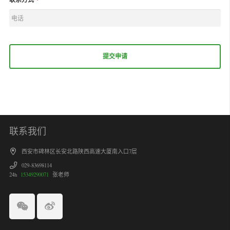
联系我们
西安市碑林区长安北路陕西高速大厦南入口7层
029-83698114
24h
15349290071
张老师