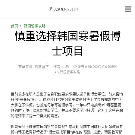
029-83698114
首页
韩国留学攻略
慎重选择韩国寒暑假博
士项目
文章来源:
熊猫留学
作者:
小熊
发布日期:
2026/03/06 2:05:30
韩国留学攻略
目前很多在职人员出于自身职位要求想要快速拿到博士学位，前来咨询
韩国“寒暑假博士”。这种项目招生对象主要是对博士学位有需求的中国
大学在职讲师。也就是每年寒暑假学习，一年中只需抽出3个月甚至更
短的时间便可以拿到博士学位，并且不要求学习韩语，这对于这些在职
的老师来讲是一个莫大的诱惑。
但是天底下哪里有掉馅饼的事情呢？前段时间前中国驻韩大使馆教育参
赞向韩国教育部传递了“博士速成项目”存在的问题。之后，韩国教育部