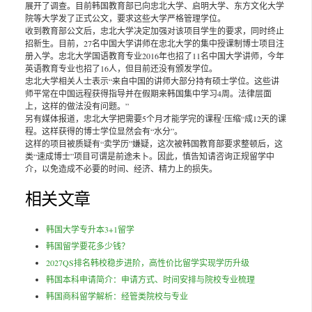
展开了调查。目前韩国教育部已向忠北大学、启明大学、东方文化大学
院等大学发了正式公文，要求这些大学严格管理学位。
收到教育部公文后，忠北大学决定加强对该项目学生的要求，同时终止
招新生。目前，27名中国大学讲师在忠北大学的集中授课制博士项目注
册入学。忠北大学国语教育专业2016年也招了11名中国大学讲师，今年
英语教育专业也招了16人，但目前还没有颁发学位。
忠北大学相关人士表示“来自中国的讲师大部分持有硕士学位。这些讲
师平常在中国远程获得指导并在假期来韩国集中学习4周。法律层面
上，这样的做法没有问题。”
另有媒体报道，忠北大学把需要5个月才能学完的课程‘压缩“成12天的课
程。这样获得的博士学位显然会有“水分”。
这样的项目被质疑有“卖学历”嫌疑，这次被韩国教育部要求整顿后，这
类“速成博士”项目可谓是前途未卜。因此，慎告知请咨询正规留学中
介，以免造成不必要的时间、经济、精力上的损失。
相关文章
韩国大学专升本3+1留学
韩国留学要花多少钱？
2027QS排名韩校稳步进阶，高性价比留学实现学历升级
韩国本科申请简介：申请方式、时间安排与院校专业梳理
韩国商科留学解析：经管类院校与专业