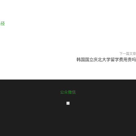
路径
下一篇文章
韩国国立庆北大学留学费用贵吗
公众微信