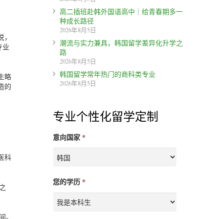
高二插班赴韩外国语高中｜给青春期多一
种成长路径
2026年8月5日
说，
潮流与实力兼具，韩国留学差异化升学之
专业
路
2026年8月5日
韩国留学常年热门的商科类专业
生略
2026年8月5日
造的
专业个性化留学定制
意向国家
*
医科
您的学历
*
元之
之间。