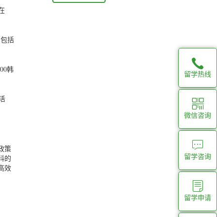
在
。包括
00韩
留学热线
活
微信咨询
政策
留学咨询
科的
高效
留学申请