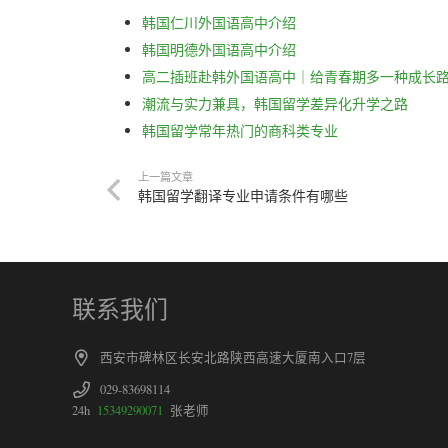
韩国仁川外国语高中介绍
韩国明德外国语高中介绍
高二插班赴韩外国语高中｜给青春期多一种成长
潮流与实力兼具，韩国留学差异化升学之路
韩国留学常年热门的商科类专业
上一篇文章
韩国留学翻译专业申请条件有哪些
联系我们
西安市碑林区长安北路陕西高速大厦南入口7层
029-83698114
24h
15349290071
张老师