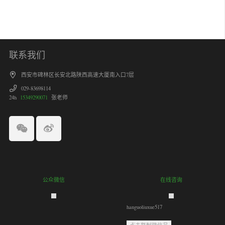
联系我们
西安市碑林区长安北路陕西高速大厦南入口7层
029-83698114
24h
15349290071
张老师
公众微信
在线咨询
hanguoliuxue517