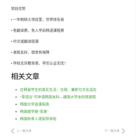
项目优势
• 一年制硕士项目里，世界排名高
• 免翻译费，免入学后韩语课程费
• 中文或翻译授课
• 录取友好，宿舍有保障
• 学校无宗教背景，学历认证无忧！
相关文章
在韩留学生的真实生活：住宿、兼职与文化适应
“零语言”可申请韩国本科—建国大学本科预录取
韩国大学选课指南
韩国留学被“变美”
韩国秋季入境指导来啦
上一篇文章
下一篇文章