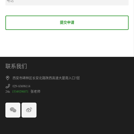
联系我们
西安市碑林区长安北路陕西高速大厦南入口7层
029-83698114
24h
15349290071
张老师