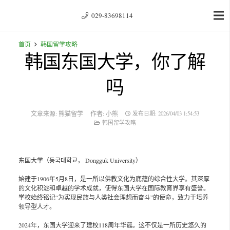
029-83698114
首页
韩国留学攻略
韩国东国大学，你了解
吗
文章来源:
熊猫留学
作者:
小熊
发布日期:
2026/04/03 1:54:53
韩国留学攻略
东国大学（동국대학교， Dongguk University）
始建于1906年5月8日，是一所以佛教文化为底蕴的综合性大学。其深厚
的文化积淀和卓越的学术成就，使得东国大学在国际教育界享有盛誉。
学校始终铭记“为实现民族与人类社会理想而奋斗”的使命，致力于培养
领导型人才。
2024年，东国大学迎来了建校118周年华诞。这不仅是一所历史悠久的