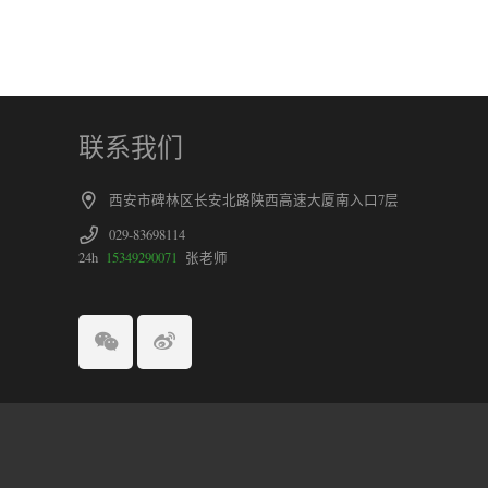
联系我们
西安市碑林区长安北路陕西高速大厦南入口7层
029-83698114
24h
15349290071
张老师