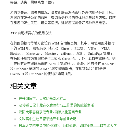
失窃、遗失，需联系发卡银行
若遇到失窃、遗失的情况，请立即联系发卡银行办理信用卡停用手续。
您可以在发卡公司的官网上查询服务柜台的具体地点与联系方式。以防
在旅游中发生失窃、遗失等情况，建议您提前备好各种应急电话。
ATM自动柜员机的使用方法
在韩国的银行等地方都设有 ATM 自动柜员机，其中，可使用国外银行
卡的 ATM 机一般标有以下标识： Cirrus 、 PLUS 、 VISA 、 VISA
Electron 、 Mastercar 、 Maestro 、 citibank 、 JCB 、 UnionPay( 银联 ) 。
在韩国使用较为普遍的是 PLUS 和 Cirrus 卡，另外，若持有银联卡，则
可在所有贴有银联标识的 ATM 上提取韩币。此外，所有挂有 HANNET
和 CashZone 标牌的 ATM 也可受理银联卡，在地铁站和门口悬挂
HANNET 和 CashZone 的便利店均可找到。
相关文章
在韩国留学，日常比韩剧还鲜活
AI渗透日常｜藏在衣食住行与工作里的智能新生活
汉阳大学容易录取专业~国际文化通商专业
文科高中生赴日留学选专业与就业攻略
日本大学院申请中的“套磁”：为何必要，如何操作——以东北大学