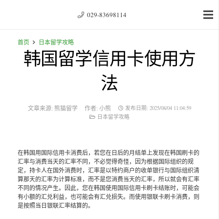
029-83698114
首页
日本留学攻略
韩国留学信用卡使用方
法
文章来源:
熊猫留学
作者:
小熊
发布日期:
2025/08/04 11:04:59
日本留学攻略
在韩国用国际信用卡消费后，若您在日后的月结单上发现在韩国刷卡的
汇率与消费当天的汇率不同，不必觉得奇怪，因为根据国际组织的规
定，持卡人在国外消费时，汇率是以特约商户的收单银行与国际组织清
算那天的汇率为计算标准，而不是您消费当天的汇率，所以就会有汇率
不同的情况产生。因此，您在韩国使用国际信用卡刷卡结账时，可能会
有小额的汇兑利益，也可能会有汇兑损失。而使用银联卡刷卡消费，则
是按照当日银联汇率结算的。