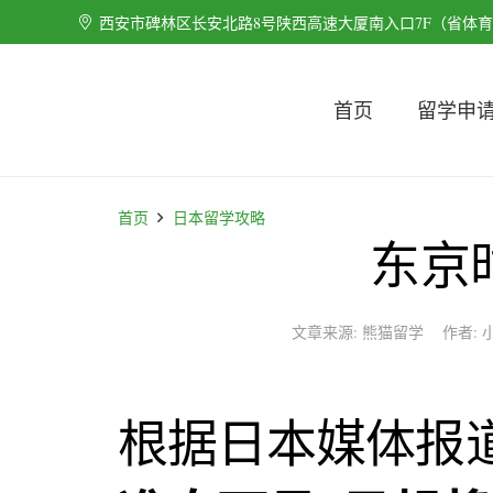
西安市碑林区长安北路8号陕西高速大厦南入口7F（省体
首页
留学申
首页
日本留学攻略
东京
文章来源:
熊猫留学
作者:
根据日本媒体报