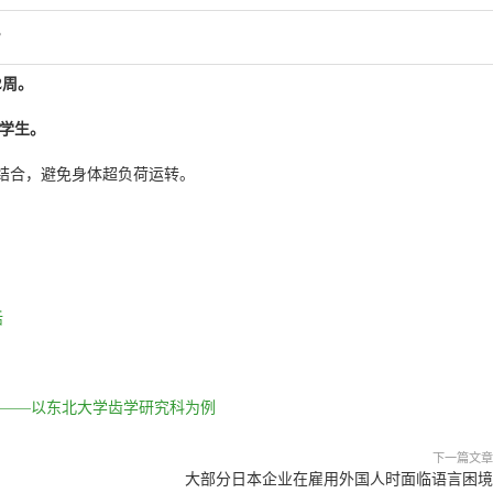
。
2周。
的学生。
结合，避免身体超负荷运转。
活
作——以东北大学齿学研究科为例
下一篇文章
大部分日本企业在雇用外国人时面临语言困境