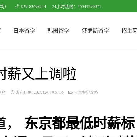
育场）
029-83698114
24小时热线：15349290071
请
日本留学
韩国留学
俄罗斯留学
招生
时薪又上调啦
小熊
发布日期:
2025/12/01 9:57:35
日本留学攻略
东京都最低时薪标
道，