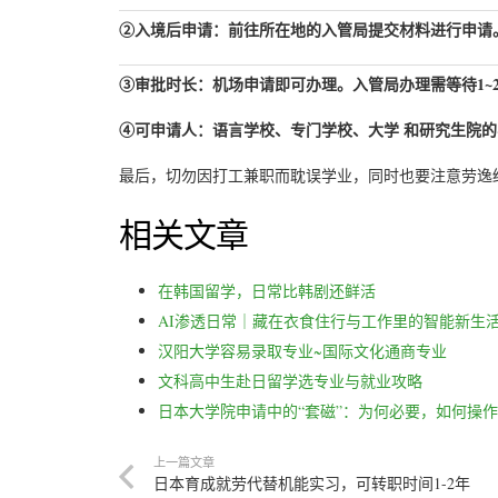
②入境后申请：前往所在地的入管局提交材料进行申请
③审批时长：机场申请即可办理。入管局办理需等待1~
④可申请人：语言学校、专门学校、大学 和研究生院
最后，切勿因打工兼职而耽误学业，同时也要注意劳逸
相关文章
在韩国留学，日常比韩剧还鲜活
AI渗透日常｜藏在衣食住行与工作里的智能新生
汉阳大学容易录取专业~国际文化通商专业
文科高中生赴日留学选专业与就业攻略
日本大学院申请中的“套磁”：为何必要，如何操
上一篇文章
日本育成就劳代替机能实习，可转职时间1-2年