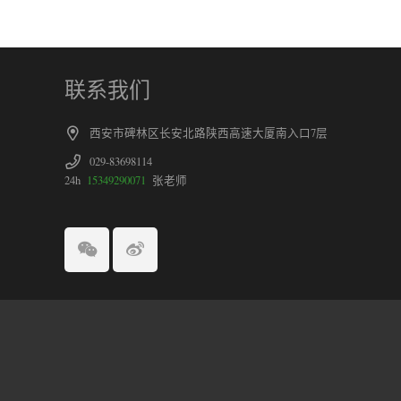
联系我们
西安市碑林区长安北路陕西高速大厦南入口7层
029-83698114
24h
15349290071
张老师