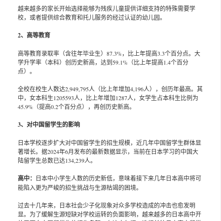
越来越多的家长开始选择能够为残疾儿童提供详细支持的特殊需要学
校，或者提供综合教育和托儿服务的经过认证的幼儿园。
2、
高等教育
高等教育录取率（含往年毕业生）87.3%，比上年提高3.3个百分点。大
学升学率（本科）创历史新高，达到59.1%（比上年提高1.4个百分
点）。
全校在校生人数达2,949,795人（比上年增加4,196人），创历年最高。其
中，女本科生1205593人，比上年增加1287人，女学生占本科生比例为
45.9%（提高0.2个百分点），再创历史新高。
3、
对中国留学生的影响
日本学校逐步扩大对中国留学生的招生规模，近几年中国留学生群体显
著增长。据2024年6月发布的最新数据显示，当前在日本学习的中国大
陆留学生总数已达134,239人。
高中：
日本中小学生人数的历史新低，意味着接下来几年日本高中将可
能陷入更为严峻的招生挑战与生源枯竭的困境。
过去十几年来，日本社会少子化现象对众多学校造成的冲击也愈发明
显。为了缓解生源短缺对学校运转的负面影响，越来越多的日本高中开