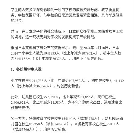
学生的人数多少深刻影响到一所的学校的教育资源分配、教学质量优
劣、学校氛围好坏，与学校的日常运营及发展紧密相连，具有举足轻重
的地位。
然而，在日本少子化的社会情况下，日本的众多学校正面临着招生困难
的境地，这一现状无疑对学校的发展构成了严峻挑战。
根据日本文部科学省公布的数据显示：截止至2024年12月18日，日本
2024年小学生人数为5941733人（比上年减少107952人），初中生人数
为3141132人（比上年减少36376人），均创下了历史新低。
1、
各阶段学生人数
小学在校生5,941,733人（比上年减少107,952人），初中在校生3,141,132
人（比上年减少36,376人），均创历史新低。
此外，幼儿园在校生757,968人，比上年减少83,856人；高中在校生
2,906,921人，比上年减少11,580人，少子化问题再次凸显，进展速度比
预想得要快。
另一方面，特殊教育学校在校生155140人（增加3778人），幼儿园及幼
儿园在校生858250人（增加14970人），义务教育学校在校生79811人
（增加3766人）），均创历史新高。