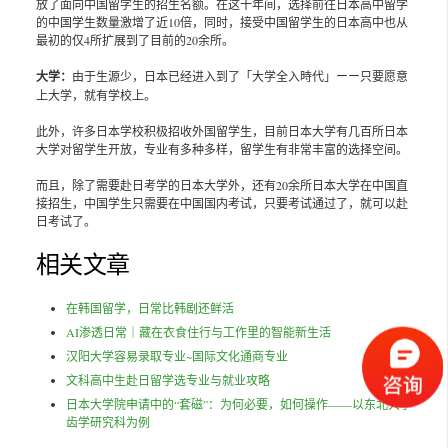
放了面向中国留学生的招生名额。在这十年间，选择前往日本高中留学
的中国学生数量激增了近10倍，同时，接受中国留学生的日本高中也从
最初的仅4所扩展到了目前的20余所。
大学：
由于生源少，日本已经进入到了「大学全入時代」ーー只要愿意
上大学，就有学校上。
此外，许多日本学校积极招收外国留学生，目前日本大学有几百所日本
大学对留学生开放，专业有多种多样，留学生有非常丰富的选择空间。
而且，除了需要赴日考学的日本大学外，还有20余所日本大学在中国直
接招生，中国学生只需要在中国国内考试，只要考试通过了，就可以赴
日考试了。
相关文章
在韩国留学，日常比韩剧还鲜活
AI渗透日常｜藏在衣食住行与工作里的智能新生活
汉阳大学容易录取专业~国际文化通商专业
文科高中生赴日留学选专业与就业攻略
日本大学院申请中的“套磁”：为何必要，如何操作——以东北大学
齿学研究科为例