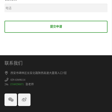
联系我们
西安市碑林区长安北路陕西高速大厦南入口7层
029-83698114
24h
15349290071
张老师