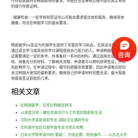
行存款数额符合韩国政府的要求，并能在签证审核过程中提供真实有效
的银行存款证明。
- 健康检查：一些学校和签证中心可能会要求提交体检报告，确保身体
健康，符合在韩国学习的基本要求。
韩国留学D4签证为外国学生提供了丰富的学习机会，尤其适合那些希望
通过语言学习或其他非学位课程提高自己能力的人。申请韩国留学D4签
证需要满足一定的条件，并准备好一系列的材料。通过选择合适的学
校、准备充分的材料、了解相关流程，申请者可以顺利获得签证，并顺
利赴韩学习。在申请过程中，细节的把握非常重要，因此申请者应密切
关注韩国大使馆的最新要求，确保自己的申请材料完整无误，最大程度
地提高签证获批的几率。
相关文章
在韩国留学，日常比韩剧还鲜活
AI渗透日常｜藏在衣食住行与工作里的智能新生活
汉阳大学容易录取专业~国际文化通商专业
文科高中生赴日留学选专业与就业攻略
日本大学院申请中的“套磁”：为何必要，如何操作——以东北大学